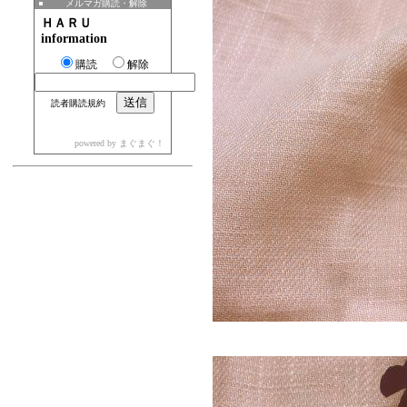
メルマガ購読・解除
ＨＡＲＵ
information
購読
解除
読者購読規約
powered by
まぐまぐ！