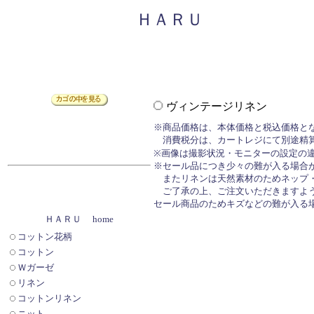
ＨＡＲＵ
ヴィンテージリネン
※商品価格は、本体価格と税込価格と
消費税分は、カートレジにて別途精
※画像は撮影状況・モニターの設定の
※セール品につき少々の難が入る場合
またリネンは天然素材のためネップ・
ご了承の上、ご注文いただきますよ
セール商品のためキズなどの難が入る
ＨＡＲＵ home
コットン花柄
コットン
Ｗガーゼ
リネン
コットンリネン
ニット