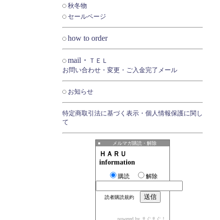
秋冬物
セールページ
how to order
mail・
ＴＥＬ
お問い合わせ・変更・ご入金完了メール
お知らせ
特定商取引法に基づく表示・個人情報保護に関し
て
メルマガ購読・解除
ＨＡＲＵ
information
購読
解除
読者購読規約
powered by
まぐまぐ！