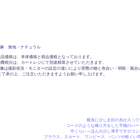
麻 無地・ナチュラル
商品価格は、本体価格と税込価格となっております。
費税分は、カートレジにて別途精算させていただきます。
画像は撮影状況・モニターの設定の違いにより実際の物と色合い・明暗・風合
了承の上、ご注文いただきますようお願い申し上げます。
横糸に少し太目の糸が入って
コードのような織り方をした平織のハー
中くらい～ほんの少し薄手ですがコシ
ブラウス、スカート、ワンピース、パンツや軽くい