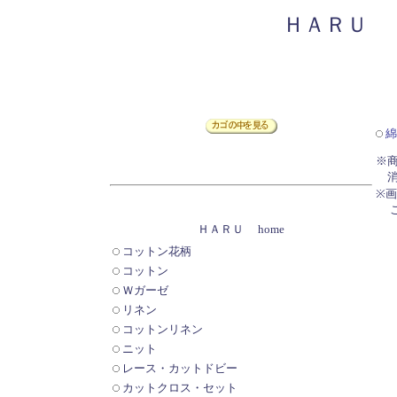
ＨＡＲＵ
綿
※
消
※
ご
ＨＡＲＵ home
コットン花柄
コットン
Ｗガーゼ
リネン
コットンリネン
ニット
レース・カットドビー
カットクロス・セット