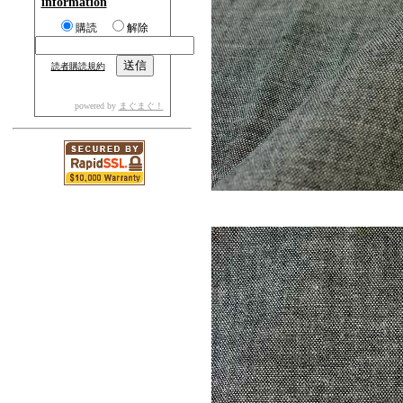
information
購読
解除
読者購読規約
powered by
まぐまぐ！