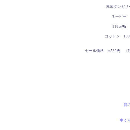
赤耳ダンガリ
ネービー
118㎝幅
コットン 10
セール価格 m580円 （
質
中く