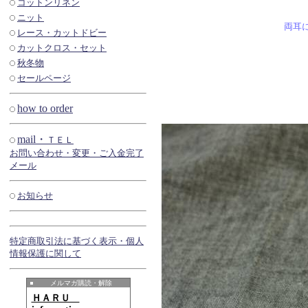
コットンリネン
ニット
両耳
レース・カットドビー
カットクロス・セット
秋冬物
セールページ
how to order
mail・
ＴＥＬ
お問い合わせ・変更・ご入金完了
メール
お知らせ
特定商取引法に基づく表示・個人
情報保護に関して
メルマガ購読・解除
ＨＡＲＵ