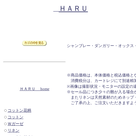
ＨＡＲＵ
シャンブレー・ダンガリー・オックス
※商品価格は、本体価格と税込価格と
消費税分は、カートレジにて別途精
※画像は撮影状況・モニターの設定の
ＨＡＲＵ home
※セール品につき少々の難が入る場合
またリネンは天然素材のためネップ・
ご了承の上、ご注文いただきますよ
コットン花柄
コットン
Ｗガーゼ
リネン