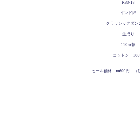
R83-18
インド綿
クラッシックダン
生成り
110㎝幅
コットン 10
セール価格
m600円 （